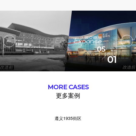
ME
RVICE
SE
05
01
LUTION
OUT
MORE CASES
更多案例
NTACT
遵义1935街区